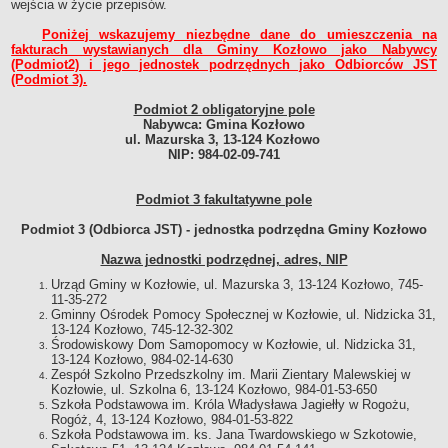
wejścia w życie przepisów.
Przetargi archiwum
Poniżej wskazujemy niezbędne dane do umieszczenia na
OCHRONA ŚRODOWISKA
fakturach wystawianych dla Gminy Kozłowo jako Nabywcy
(Podmiot2) i jego jednostek podrzędnych jako Odbiorców JST
Obwieszczenia/Zawiadomienia
(Podmiot 3).
EZG Działdowszczyzna - gospodarka odpadami
Podmiot 2 obligatoryjne pole
Rejestr działalności regulowanej
Nabywca: Gmina Kozłowo
ul. Mazurska 3, 13-124 Kozłowo
Odbiór nieczystości płynnych
NIP: 984-02-09-741
Dofinansowanie usuwania azbestu
Dofinansowanie inwestycji służących ochronie środowiska i
Podmiot 3 fakultatywne pole
gospodarki wodnej
Podmiot 3 (Odbiorca JST) - jednostka podrzędna Gminy Kozłowo
WYBORY I REFERENDA
Wybory Prezydenta RP
Nazwa jednostki podrzędnej, adres, NIP
Wybory samorządowe
Urząd Gminy w Kozłowie, ul. Mazurska 3, 13-124 Kozłowo, 745-
11-35-272
Wybory do Sejmu i Senatu
Gminny Ośrodek Pomocy Społecznej w Kozłowie, ul. Nidzicka 31,
13-124 Kozłowo, 745-12-32-302
Referenda
Środowiskowy Dom Samopomocy w Kozłowie, ul. Nidzicka 31,
13-124 Kozłowo, 984-02-14-630
Wybory do Parlamentu Europejskiego
Zespół Szkolno Przedszkolny im. Marii Zientary Malewskiej w
Wybory sołeckie
Kozłowie, ul. Szkolna 6, 13-124 Kozłowo, 984-01-53-650
Szkoła Podstawowa im. Króla Władysława Jagiełły w Rogożu,
Wybory ławników
Rogóż, 4, 13-124 Kozłowo, 984-01-53-822
Szkoła Podstawowa im. ks. Jana Twardowskiego w Szkotowie,
Wybory do izb rolniczych