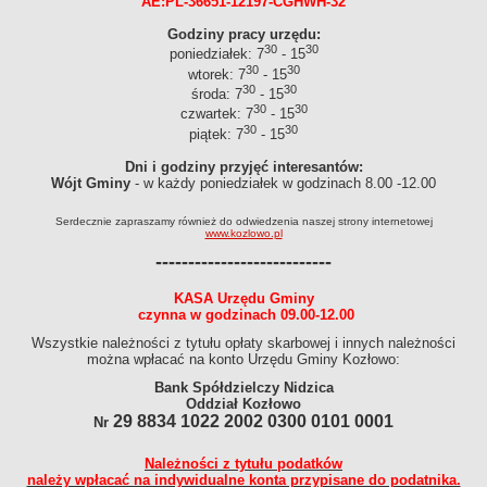
AE:PL-36651-12197-CGHWH-32
Fundusz sołecki
Godziny pracy urzędu:
Nieodpłatna pomoc prawna
30
30
poniedziałek: 7
- 15
Młodociany pracownik
30
30
wtorek: 7
- 15
30
30
środa: 7
- 15
Stypendium socjalne
30
30
czwartek: 7
- 15
Wniosek o oszacowanie szkód
30
30
piątek: 7
- 15
Zezwolenia na sprzedaż napojów alkoholowych
Dni i godziny przyjęć interesantów:
Zwrot podatku akcyzowego
Wójt Gminy
- w każdy poniedziałek w godzinach 8.00 -12.00
Formularz - planowanie przestrzenne
Serdecznie zapraszamy również do odwiedzenia naszej strony internetowej
www.kozlowo.pl
Wniosek o ustalenie lokalizacji inwestycji celu publicznego albo
---------------------------
warunków zabudowy
Wniosek o ustalenie numeru porządkowego budynku
KASA Urzędu Gminy
czynna w godzinach 09.00-12.00
Ciepłe mieszkanie
CYFROWY URZĄD
Wszystkie należności z tytułu opłaty skarbowej i innych należności
można wpłacać
na konto Urzędu Gminy Kozłowo:
Platforma eUsług
Bank Spółdzielczy Nidzica
Elektroniczna skrzynka podawcza
Oddział Kozłowo
29 8834 1022 2002 0300 0101 0001
Gminny portal mapowy
Nr
Newsletter planistyczny
Należności z tytułu podatków
PRAWO LOKALNE
należy wpłacać na indywidualne konta przypisane do podatnika.