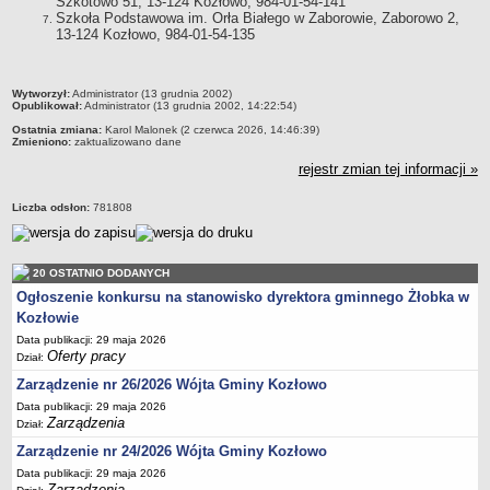
Szkotowo 51, 13-124 Kozłowo, 984-01-54-141
Szkoła Podstawowa im. Orła Białego w Zaborowie, Zaborowo 2,
Wybory uzupełniające do Rady Gminy Kozłowo
13-124 Kozłowo, 984-01-54-135
Wybory przedterminowe wójta gminy Kozłowo
OGŁOSZENIA O NABORZE NA WOLNE STANOWISKA URZĘDNICZE
metryczka
Wytworzył:
Administrator (13 grudnia 2002)
Oferty pracy
Opublikował:
Administrator (13 grudnia 2002, 14:22:54)
Wyniki postępowań
Ostatnia zmiana:
Karol Malonek (2 czerwca 2026, 14:46:39)
Zmieniono:
zaktualizowano dane
Szczegóły dotyczące procedury naboru na wolne stanowisko
rejestr zmian tej informacji »
urzędnicze w Urzędzie Gminy w Kozłowie
Archiwum postępowań
Liczba odsłon:
781808
CYBERBEZPIECZEŃSTWO
AKTY PRAWNE
Dziennik Ustaw
20 OSTATNIO DODANYCH
Ogłoszenie konkursu na stanowisko dyrektora gminnego Żłobka w
Monitor Polski
Kozłowie
Data publikacji: 29 maja 2026
Oferty pracy
Dział:
Zarządzenie nr 26/2026 Wójta Gminy Kozłowo
Data publikacji: 29 maja 2026
Zarządzenia
Dział:
Zarządzenie nr 24/2026 Wójta Gminy Kozłowo
Data publikacji: 29 maja 2026
Zarządzenia