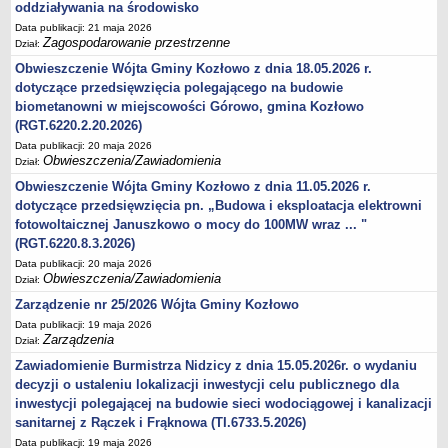
oddziaływania na środowisko
Data publikacji: 21 maja 2026
Zagospodarowanie przestrzenne
Dział:
Obwieszczenie Wójta Gminy Kozłowo z dnia 18.05.2026 r.
dotyczące przedsięwzięcia polegającego na budowie
biometanowni w miejscowości Górowo, gmina Kozłowo
(RGT.6220.2.20.2026)
Data publikacji: 20 maja 2026
Obwieszczenia/Zawiadomienia
Dział:
Obwieszczenie Wójta Gminy Kozłowo z dnia 11.05.2026 r.
dotyczące przedsięwzięcia pn. „Budowa i eksploatacja elektrowni
fotowoltaicznej Januszkowo o mocy do 100MW wraz ... "
(RGT.6220.8.3.2026)
Data publikacji: 20 maja 2026
Obwieszczenia/Zawiadomienia
Dział:
Zarządzenie nr 25/2026 Wójta Gminy Kozłowo
Data publikacji: 19 maja 2026
Zarządzenia
Dział:
Zawiadomienie Burmistrza Nidzicy z dnia 15.05.2026r. o wydaniu
decyzji o ustaleniu lokalizacji inwestycji celu publicznego dla
inwestycji polegającej na budowie sieci wodociągowej i kanalizacji
sanitarnej z Rączek i Frąknowa (TI.6733.5.2026)
Data publikacji: 19 maja 2026