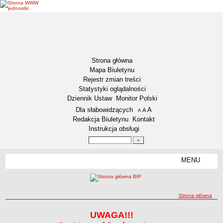
Strona główna
Mapa Biuletynu
Rejestr zmian treści
Statystyki oglądalności
Dziennik Ustaw
Monitor Polski
Menu dodatkowe
Dla słabowidzących
A
powiększ czcionkę
A
standardowy rozmiar czcionki
A
pomniejsz czcionkę
Redakcja Biuletynu
Kontakt
Instrukcja obsługi
Wyszukiwarka artykułów
Szukaj
MENU
Menu
DEKLARACJA DOSTĘPNOŚCI
AKTUALNOŚCI
NASZA GMINA
ścieżka nawigacji
Strona główna
Lokalizacja
Strona główna
Strona główna
UWAGA!!!
Dane statystyczne