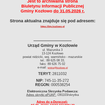
Jest to archiwalna strona
Zadania publiczne
Biuletynu Informacji Publicznej
Strategie, plany i programy
Gminy Kozłowo
do 31.05.2026 r.
Raport o stanie Gminy
Strona aktualna znajduje się pod adresem:
WŁADZE I STRUKTURA
Wójt
https://bip.kozlowo.pl
Urząd gminy
Sołectwa
---------------------------
Jednostki organizacyjne
Urząd Gminy w Kozłowie
ul. Mazurska 3
Oświadczenia majątkowe
13-124 Kozłowo
RADA GMINY
powiat nidzicki, woj. warmińsko - mazurskie
tel.: 89 625 08 33,
Skład rady, komisje
faks: 89 626 75 02
Uchwały
e-mail:
gmina@kozlowo.pl
Protokoły z sesji, wyniki głosowań, projekty uchwał
TERYT:
2811032
Protokoły z posiedzeń Komisji Rady Gminy
NIP:
745-11-35-272
REGON:
000538254
Transmisja i nagrania obrad sesji
Interpelacje, pytania, wnioski
Elektroniczna Skrzynka Podawcza:
Adres skrytki ePUAP:
/281103/skrytka
Młodzieżowa Rada Gminy Kozłowo
Adres do e-Doręczeń:
SPRAWY DO ZAŁATWIENIA