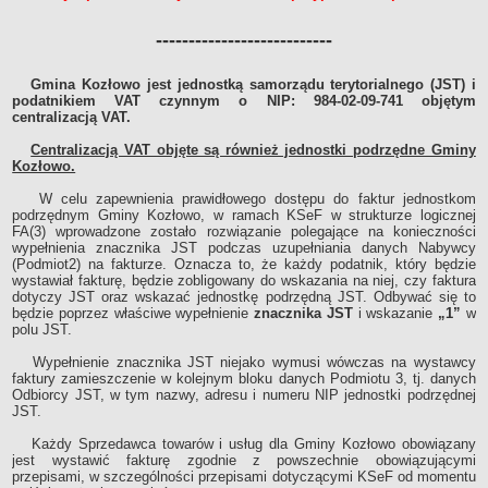
Statut
---------------------------
Zagospodarowanie przestrzenne
Inne dokumenty
Gmina Kozłowo jest jednostką samorządu terytorialnego (JST) i
Zarządzenia
podatnikiem VAT czynnym o NIP: 984-02-09-741 objętym
centralizacją VAT.
Zarządzenia lata 2002-2007
Centralizacją VAT objęte są również jednostki podrzędne Gminy
Rejestry i ewidencje
Kozłowo.
Petycje
W celu zapewnienia prawidłowego dostępu do faktur jednostkom
Informacje nieudostępnione
podrzędnym Gminy Kozłowo, w ramach KSeF w strukturze logicznej
FA(3) wprowadzone zostało rozwiązanie polegające na konieczności
Ponowne wykorzystywanie informacji sektora publicznego
wypełnienia znacznika JST podczas uzupełniania danych Nabywcy
(Podmiot2) na fakturze. Oznacza to, że każdy podatnik, który będzie
Ochrona danych osobowych
wystawiał fakturę, będzie zobligowany do wskazania na niej, czy faktura
Dostępność
dotyczy JST oraz wskazać jednostkę podrzędną JST. Odbywać się to
będzie poprzez właściwe wypełnienie
znacznika JST
i wskazanie
„1”
w
Gminna Ewidencja Zabytków
polu JST.
FINANSE GMINY
Wypełnienie znacznika JST niejako wymusi wówczas na wystawcy
Budżet
faktury zamieszczenie w kolejnym bloku danych Podmiotu 3, tj. danych
Odbiorcy JST, w tym nazwy, adresu i numeru NIP jednostki podrzędnej
Opłaty i podatki
JST.
Plany zamówień publicznych
Każdy Sprzedawca towarów i usług dla Gminy Kozłowo obowiązany
Przetargi/zapytania ofertowe
jest wystawić fakturę zgodnie z powszechnie obowiązującymi
przepisami, w szczególności przepisami dotyczącymi KSeF od momentu
Zamówienia publiczne - platforma zakupowa